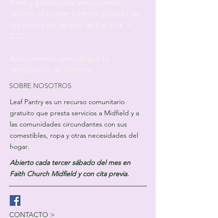
Pantry (productos frescos) está
abierto el primer y tercer sábado de
los meses de verano de 8 a 10 a. m.
CST.
Actualmente cerrado por la
temporada de invierno.
SOBRE NOSOTROS
Leaf Pantry es un recurso comunitario
gratuito que presta servicios a Midfield y a
las comunidades circundantes con sus
comestibles, ropa y otras necesidades del
hogar.
Abierto cada tercer sábado del mes en
Faith Church Midfield y con cita previa.
CONTACTO >